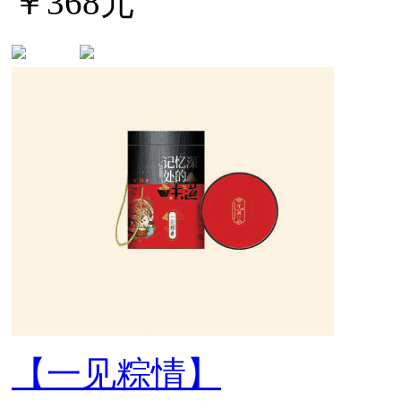
￥368元
【一见粽情】