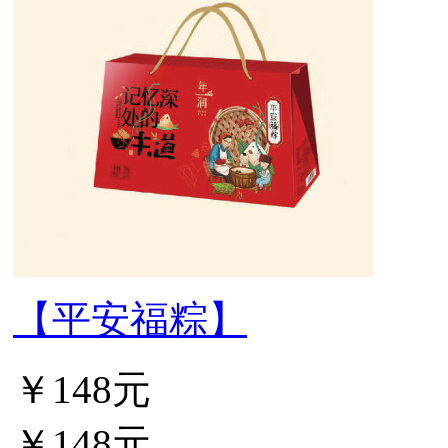
【平安福粽】
￥148元
￥148元