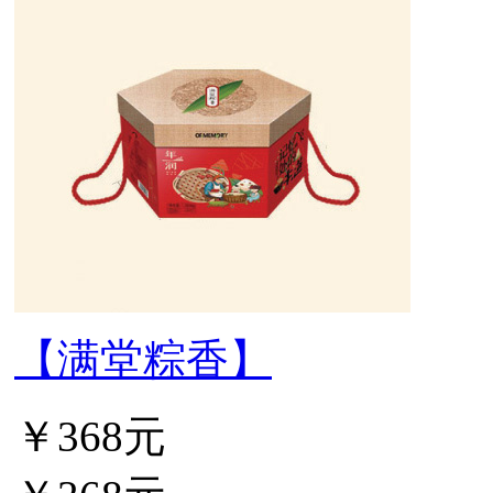
【满堂粽香】
￥368元