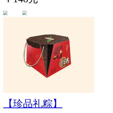
【珍品礼粽】