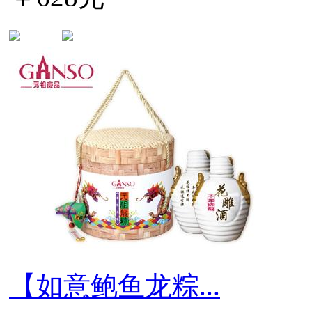
【如意鲍鱼龙粽...