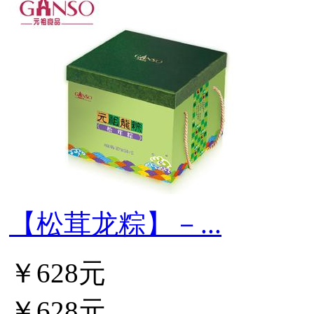
【松茸龙粽】－...
￥628元
￥628元