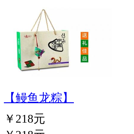
【鳗鱼龙粽】
￥218元