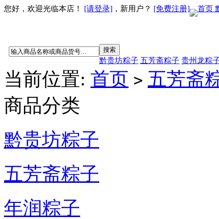
您好，欢迎光临本店！
[请登录]
，新用户？
[免费注册]
首页
黔贵坊粽子
五芳斋粽子
贵州龙粽
当前位置:
首页
五芳斋
>
商品分类
黔贵坊粽子
五芳斋粽子
年润粽子