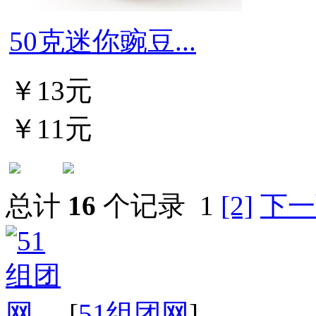
50克迷你豌豆...
￥13元
￥11元
总计
16
个记录
1
[2]
下一
[
51组团网
]