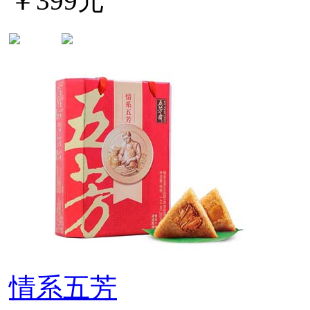
￥399元
情系五芳