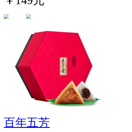
￥149元
百年五芳