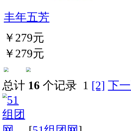
丰年五芳
￥279元
￥279元
总计
16
个记录
1
[2]
下一
[
51组团网
]