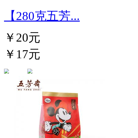
【280克五芳...
￥20元
￥17元