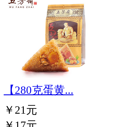
【280克蛋黄...
￥21元
￥17元