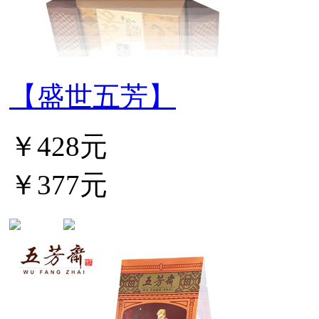
【盛世五芳】
￥428元
￥377元