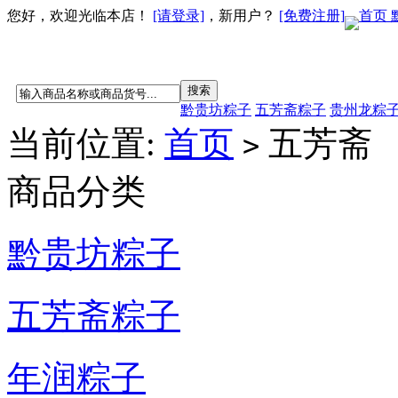
您好，欢迎光临本店！
[请登录]
，新用户？
[免费注册]
首页
黔贵坊粽子
五芳斋粽子
贵州龙粽
当前位置:
首页
五芳斋
>
商品分类
黔贵坊粽子
五芳斋粽子
年润粽子