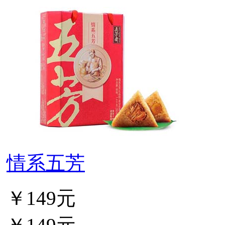
情系五芳
￥149元